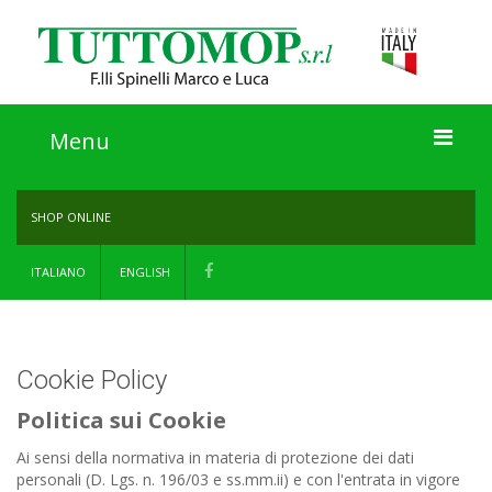
Menu
Home
SHOP ONLINE
Azienda
ITALIANO
ENGLISH
Prodotti
Shop Online
Cookie Policy
Informazioni
Politica sui Cookie
Ai sensi della normativa in materia di protezione dei dati
Certificazioni
personali (D. Lgs. n. 196/03 e ss.mm.ii) e con l'entrata in vigore